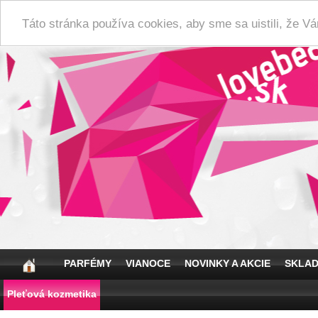
Táto stránka používa cookies, aby sme sa uistili, že 
PARFÉMY
VIANOCE
NOVINKY A AKCIE
SKLA
Pleťová kozmetika