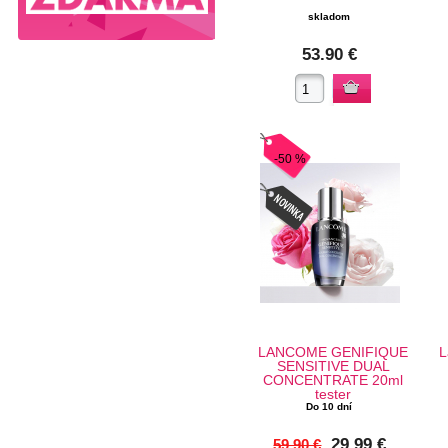
skladom
53.90 €
-50 %
LANCOME GENIFIQUE
L
SENSITIVE DUAL
CONCENTRATE 20ml
tester
Do 10 dní
29.99 €
59.90 €