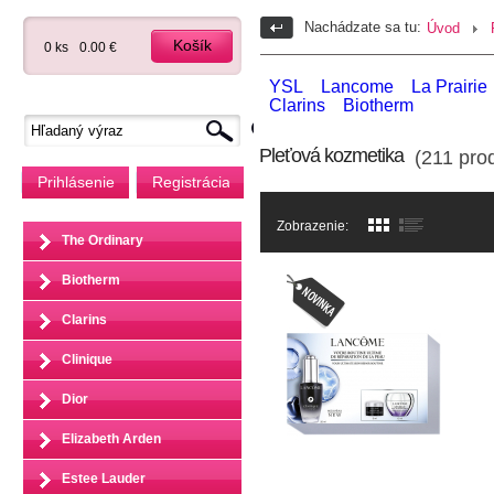
Nachádzate sa tu:
Úvod
Košík
0 ks
0.00 €
YSL
Lancome
La Prairie
Clarins
Biotherm
Pleťová kozmetika
(211 prod
Prihlásenie
Registrácia
Zobrazenie:
The Ordinary
Biotherm
Clarins
Clinique
Dior
Elizabeth Arden
Estee Lauder