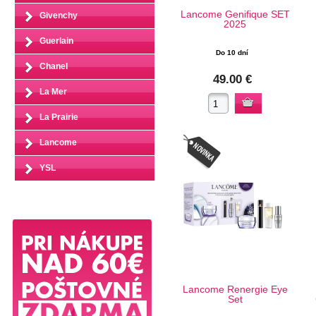
Lancome Genifique SET
Givenchy
2025
Guerlain
Do 10 dní
Chanel
49.00 €
La Mer
La Prairie
Lancome
YSL
Lancome Renergie Eye
Set