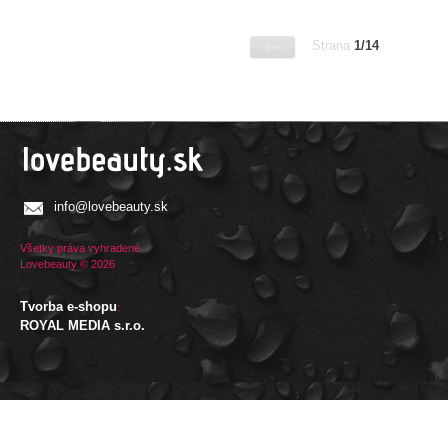
Strana
1/14
info@lovebeauty.sk
Všetky práva vyhradené.
Lovebeauty © 2026
Tvorba e-shopu
:
ROYAL MEDIA s.r.o.