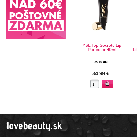
YSL Top Secrets Lip
Perfector 40ml
L
Do 10 dní
34.99 €