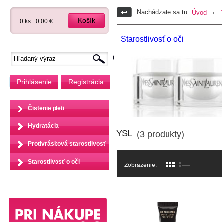
Nachádzate sa tu:
Úvod
Košík
0 ks
0.00 €
Starostlivosť o oči
Prihlásenie
Registrácia
Čistenie pleti
Hydratácia
YSL
(3 produkty)
Protivrásková starostlivosť
Starostlivosť o oči
Zobrazenie: