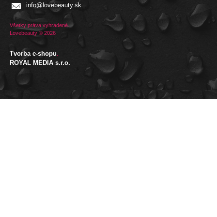
info@lovebeauty.sk
Všetky práva vyhradené.
Lovebeauty © 2026
Tvorba e-shopu
:
ROYAL MEDIA s.r.o.