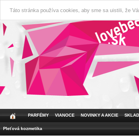
Táto stránka používa cookies, aby sme sa uistili, že 
PARFÉMY
VIANOCE
NOVINKY A AKCIE
SKLA
Pleťová kozmetika