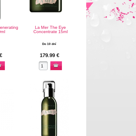
enerating
La Mer The Eye
0ml
Concentrate 15ml
Do 10 dní
€
179.99 €