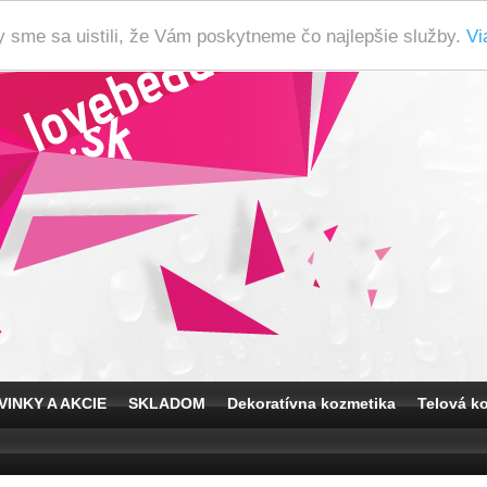
y sme sa uistili, že Vám poskytneme čo najlepšie služby.
Vi
VINKY A AKCIE
SKLADOM
Dekoratívna kozmetika
Telová k