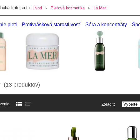
achádzate sa tu:
Úvod
Pleťová kozmetika
La Mer
nie pleti
Protivrásková starostlivosť
Séra a koncentráty
Špe
r
(13 produktov)
zenie:
Zoradiť: