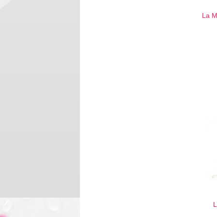
La M
L