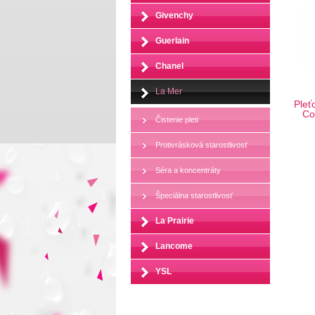
Givenchy
Guerlain
Chanel
La Mer
Pleť
Co
Čistenie pleti
Protivrásková starostlivosť
Séra a koncentráty
Špeciálna starostlivosť
La Prairie
Lancome
YSL