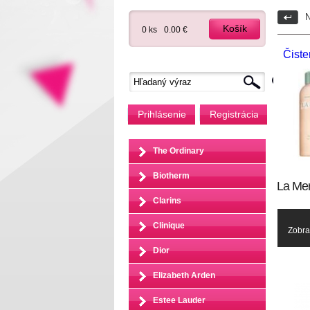
N
Košík
0 ks
0.00 €
Čiste
Prihlásenie
Registrácia
The Ordinary
Biotherm
La Me
Clarins
Clinique
Zobra
Dior
Elizabeth Arden
Estee Lauder