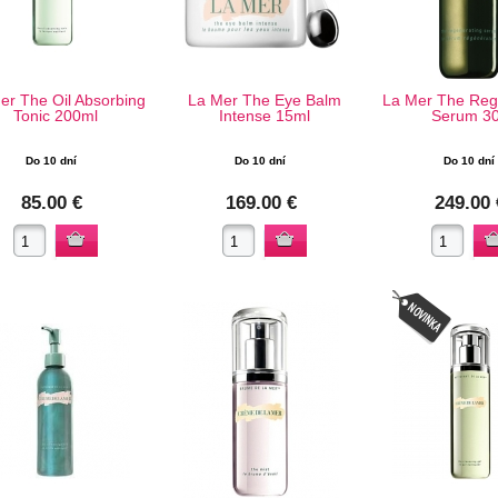
er The Oil Absorbing
La Mer The Eye Balm
La Mer The Reg
Tonic 200ml
Intense 15ml
Serum 3
Do 10 dní
Do 10 dní
Do 10 dní
85.00 €
169.00 €
249.00 