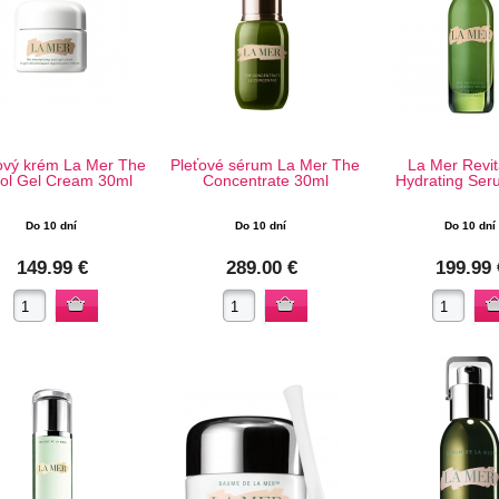
ový krém La Mer The
Pleťové sérum La Mer The
La Mer Revit
ol Gel Cream 30ml
Concentrate 30ml
Hydrating Ser
Do 10 dní
Do 10 dní
Do 10 dní
149.99 €
289.00 €
199.99 