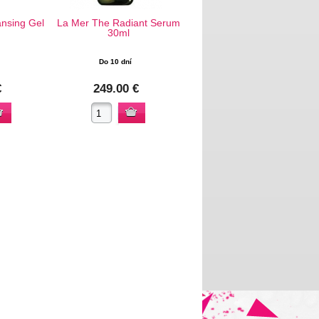
nsing Gel
La Mer The Radiant Serum
30ml
Do 10 dní
€
249.00 €