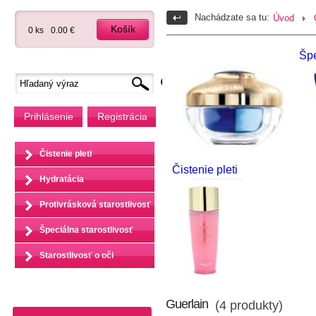
Nachádzate sa tu:
Úvod
Košík
0 ks
0.00 €
Špe
Prihlásenie
Registrácia
Čistenie pleti
Čistenie pleti
Hydratácia
Protivrásková starostlivosť
Špeciálna starostlivosť
Starostlivosť o oči
Guerlain
(4 produkty)