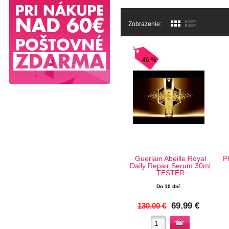
Zobrazenie:
-46 %
Guerlain Abeille Royal
P
Daily Repair Serum 30ml
TESTER
Do 10 dní
69.99 €
130.00 €