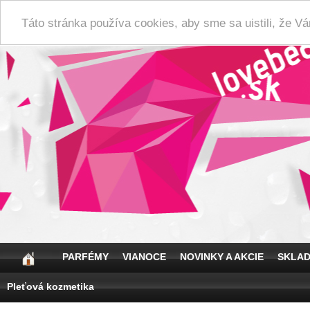
Táto stránka používa cookies, aby sme sa uistili, že 
PARFÉMY
VIANOCE
NOVINKY A AKCIE
SKLA
Pleťová kozmetika