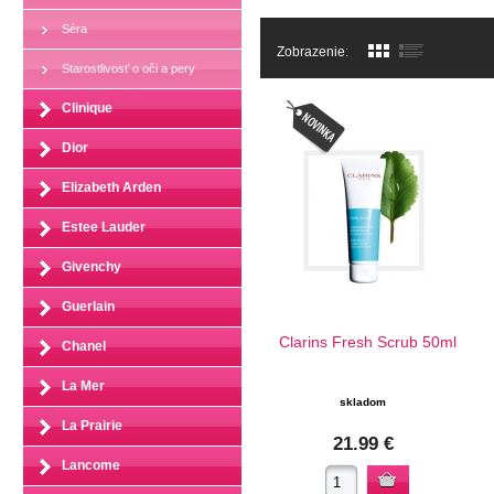
Séra
Zobrazenie:
Starostlivosť o oči a pery
Clinique
Dior
Elizabeth Arden
Estee Lauder
Givenchy
Guerlain
Clarins Fresh Scrub 50ml
Chanel
La Mer
skladom
La Prairie
21.99 €
Lancome