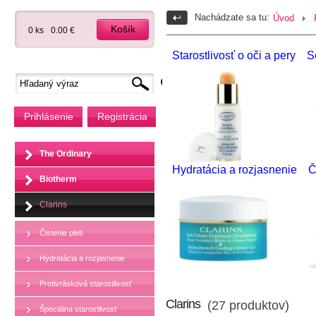
Nachádzate sa tu:
Úvod
Košík
0 ks
0.00 €
Starostlivosť o oči a pery
S
Prihlásenie
Registrácia
The Ordinary
Hydratácia a rozjasnenie
Č
Biotherm
Clarins
Čistenie pleti
Hydratácia a rozjasnenie
Protivrásková starostlivosť
Clarins
(27 produktov)
Špeciálna starostlivosť