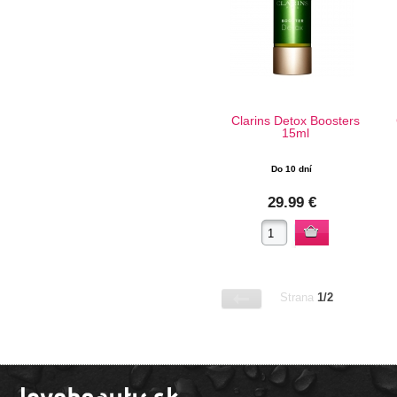
Clarins Detox Boosters
15ml
Do 10 dní
29.99 €
Strana
1/2