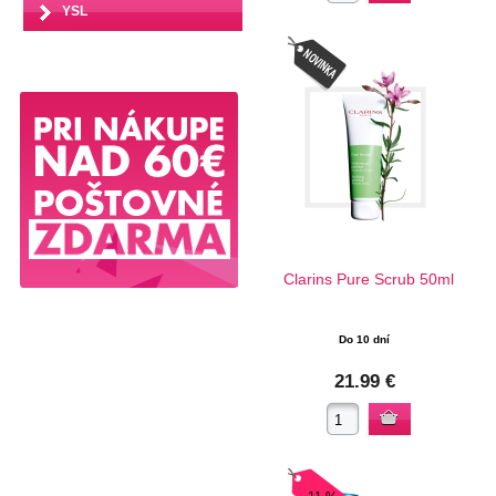
YSL
Clarins Pure Scrub 50ml
Do 10 dní
21.99 €