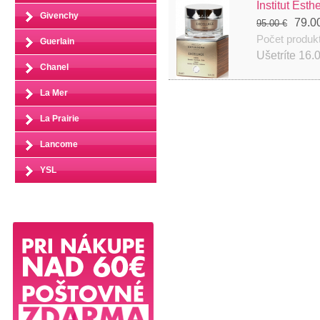
Institut Es
Givenchy
79.0
95.00 €
Počet produk
Guerlain
Ušetríte
16.
Chanel
La Mer
La Prairie
Lancome
YSL