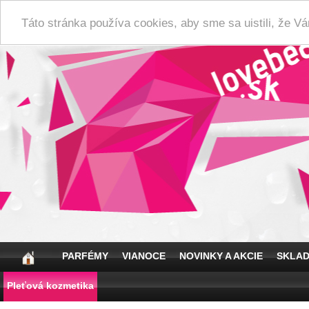
Táto stránka používa cookies, aby sme sa uistili, že 
PARFÉMY
VIANOCE
NOVINKY A AKCIE
SKLA
Pleťová kozmetika