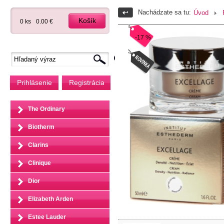
Nachádzate sa tu:
Úvod
Košík
0 ks
0.00 €
-17 %
Prihlásenie
Registrácia
The Ordinary
Biotherm
Clarins
Clinique
Dior
Elizabeth Arden
Estee Lauder