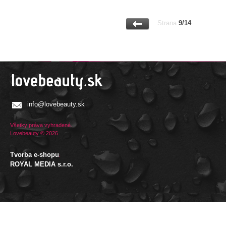
Strana
9/14
info@lovebeauty.sk
Všetky práva vyhradené.
Lovebeauty © 2026
Tvorba e-shopu
:
ROYAL MEDIA s.r.o.