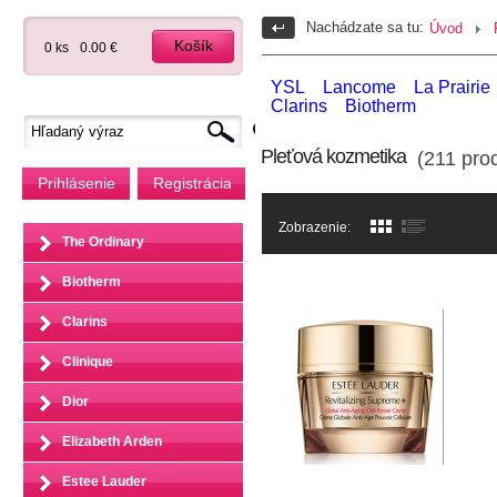
Nachádzate sa tu:
Úvod
Košík
0 ks
0.00 €
YSL
Lancome
La Prairie
Clarins
Biotherm
Pleťová kozmetika
(211 prod
Prihlásenie
Registrácia
Zobrazenie:
The Ordinary
Biotherm
Clarins
Clinique
Dior
Elizabeth Arden
Estee Lauder