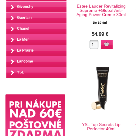
Estee Lauder Revitalizing
Givenchy
Supreme +Global Anti-
Aging Power Creme 30ml
Guerlain
Do 10 dní
Chanel
54.99 €
La Mer
La Prairie
Lancome
YSL
YSL Top Secrets Lip
Perfector 40ml