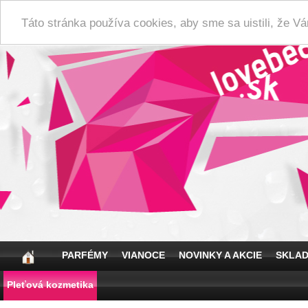
Táto stránka používa cookies, aby sme sa uistili, že 
PARFÉMY
VIANOCE
NOVINKY A AKCIE
SKLA
Pleťová kozmetika