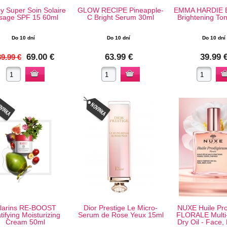
ey Super Soin Solaire
GLOW RECIPE Pineapple-
EMMA HARDIE Ex
sage SPF 15 60ml
C Bright Serum 30ml
Brightening To
Do 10 dní
Do 10 dní
Do 10 dní
69.00 €
63.99 €
39.99 
9.99 €
larins RE-BOOST
Dior Prestige Le Micro-
NUXE Huile Pro
tifying Moisturizing
Serum de Rose Yeux 15ml
FLORALE Multi
Cream 50ml
Dry Oil - Face, 