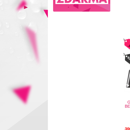
-
G
BE
39