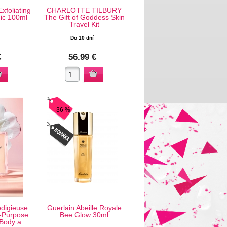
foliating
CHARLOTTE TILBURY
nic 100ml
The Gift of Goddess Skin
Travel Kit
Do 10 dní
€
56.99 €
-36 %
digieuse
Guerlain Abeille Royale
-Purpose
Bee Glow 30ml
Body a...