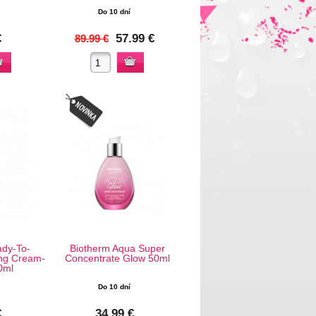
Do 10 dní
€
57.99 €
89.99 €
dy-To-
Biotherm Aqua Super
ng Cream-
Concentrate Glow 50ml
0ml
Do 10 dní
€
34.99 €