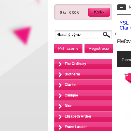
N
Košík
0 ks
0.00 €
YSL
Clari
Pleťov
Prihlásenie
Registrácia
Zobra
The Ordinary
Biotherm
-
Clarins
Clinique
Dior
Elizabeth Arden
Estee Lauder