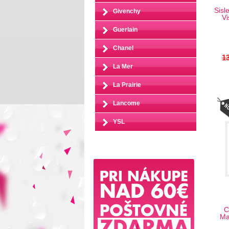
Sisl
Givenchy
Vi
Guerlain
Chanel
13
La Mer
La Prairie
Lancome
YSL
C
Ma