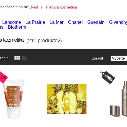
achádzate sa tu:
Úvod
Pleťová kozmetika
Lancome
La Prairie
La Mer
Chanel
Guerlain
Givench
ns
Biotherm
á kozmetika
(211 produktov)
zenie:
Zoradiť:
51 %