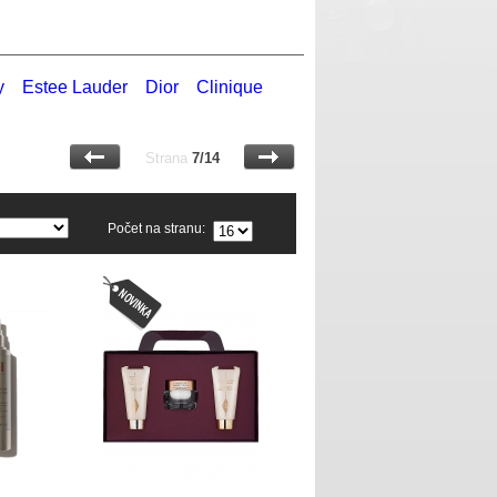
y
Estee Lauder
Dior
Clinique
Strana
7/14
Počet na stranu: