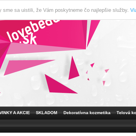
y sme sa uistili, že Vám poskytneme čo najlepšie služby.
Vi
VINKY A AKCIE
SKLADOM
Dekoratívna kozmetika
Telová k