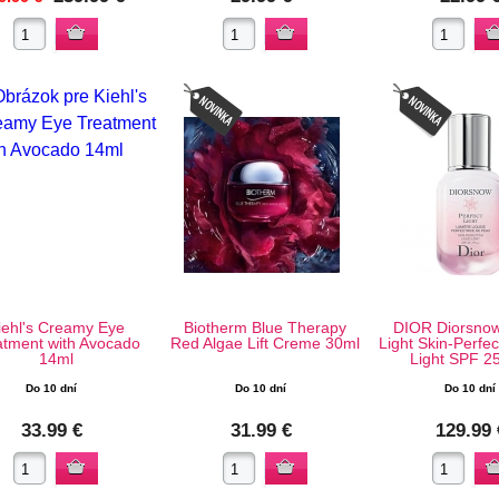
iehl's Creamy Eye
Biotherm Blue Therapy
DIOR Diorsnow
atment with Avocado
Red Algae Lift Creme 30ml
Light Skin-Perfec
14ml
Light SPF 2
Do 10 dní
Do 10 dní
Do 10 dní
33.99 €
31.99 €
129.99 