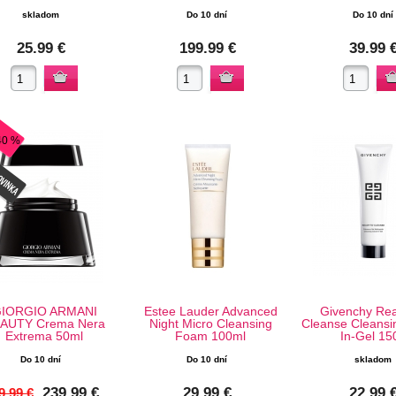
skladom
Do 10 dní
Do 10 dní
25.99 €
199.99 €
39.99 
40 %
IORGIO ARMANI
Estee Lauder Advanced
Givenchy Rea
AUTY Crema Nera
Night Micro Cleansing
Cleanse Cleansi
Extrema 50ml
Foam 100ml
In-Gel 15
Do 10 dní
Do 10 dní
skladom
239.99 €
29.99 €
22.99 
9.99 €