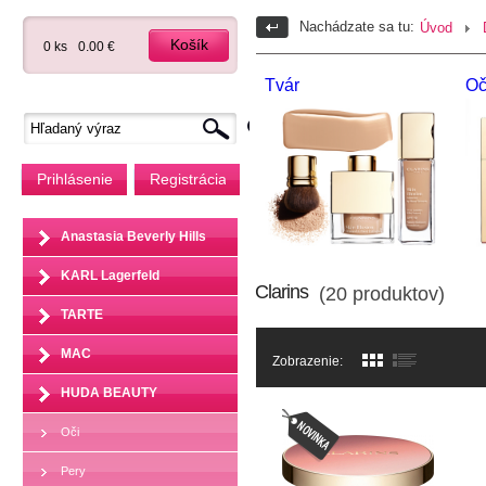
Nachádzate sa tu:
Úvod
Košík
0 ks
0.00 €
Tvár
Oč
Prihlásenie
Registrácia
Anastasia Beverly Hills
KARL Lagerfeld
Clarins
(20 produktov)
TARTE
MAC
Zobrazenie:
HUDA BEAUTY
Oči
Pery