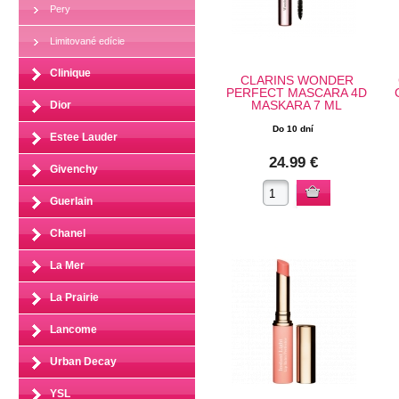
Pery
Limitované edície
Clinique
CLARINS WONDER
PERFECT MASCARA 4D
MASKARA 7 ML
Dior
Do 10 dní
Estee Lauder
24.99 €
Givenchy
Guerlain
Chanel
La Mer
La Prairie
Lancome
Urban Decay
YSL