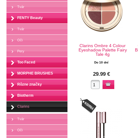
Tvár
FENTY Beauty
Tvár
Oči
Clarins Ombre 4 Colour
Eyeshadow Palette Fairy
B
Pery
Tale 4g
Too Faced
Do 10 dní
MORPHE BRUSHES
29.99 €
Rôzne značky
Biotherm
Clarins
Tvár
Oči