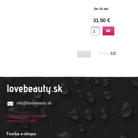
Do 10 dní
31.50 €
Strana
1/2
info@lovebeauty.sk
Všetky práva vyhradené.
Lovebeauty © 2026
Tvorba e-shopu
: