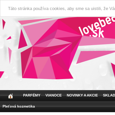
Táto stránka používa cookies, aby sme sa uistili, že 
PARFÉMY
VIANOCE
NOVINKY A AKCIE
SKLA
Pleťová kozmetika