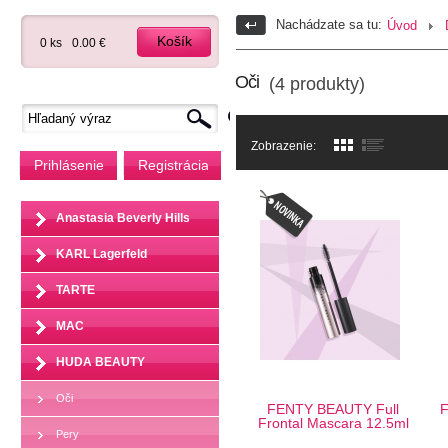
Nachádzate sa tu:
Úvod
Košík
0 ks
0.00 €
Oči
(4 produkty)
Zobrazenie:
Prihlásenie
Registrácia
Anastasia Beverly Hills
KARL Lagerfeld
TARTE
MAC
HUDA BEAUTY
Oči
FENTY BEAUTY Full
F
Frontal Mascara 12.5ml
Pery