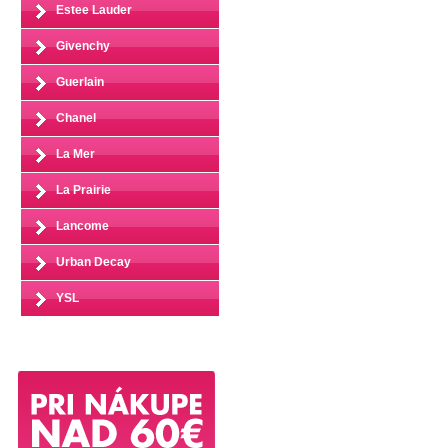
Estee Lauder
Givenchy
Guerlain
Chanel
La Mer
La Prairie
Lancome
Urban Decay
YSL