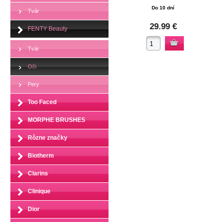
Do 10 dní
Tvár
29.99 €
FENTY Beauty
Tvár
Oči
Pery
Too Faced
MORPHE BRUSHES
Rôzne značky
Biotherm
Clarins
Clinique
Dior