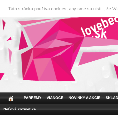
Táto stránka používa cookies, aby sme sa uistili, že 
PARFÉMY
VIANOCE
NOVINKY A AKCIE
SKLA
Pleťová kozmetika