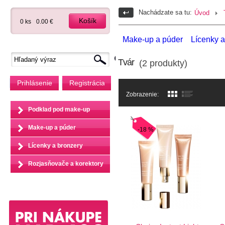
Nachádzate sa tu:
Úvod
Košík
0 ks
0.00 €
Make-up a púder
Lícenky a
Tvár
(2 produkty)
Prihlásenie
Registrácia
Zobrazenie:
Podklad pod make-up
Make-up a púder
-18 %
Lícenky a bronzery
Rozjasňovače a korektory