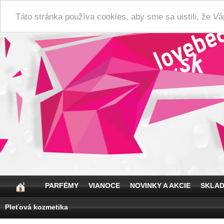
Táto stránka používa cookies, aby sme sa uistili, že 
PARFÉMY
VIANOCE
NOVINKY A AKCIE
SKLA
Pleťová kozmetika