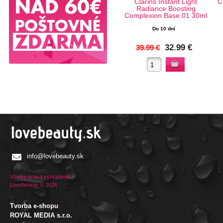
Clarins Instant Light
C
Radiance Boosting
Complexion Base 01 30ml
Do 10 dní
32.99 €
39.99 €
info@lovebeauty.sk
Všetky práva vyhradené.
Lovebeauty © 2026
Tvorba e-shopu
:
ROYAL MEDIA s.r.o.