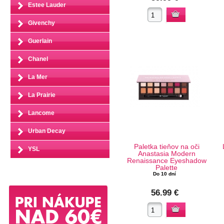
Estee Lauder
Givenchy
Guerlain
Chanel
La Mer
La Prairie
Lancome
Urban Decay
Paletka tieňov na oči
YSL
Anastasia Modern
Renaissance Eyeshadow
Palette
Do 10 dní
56.99 €