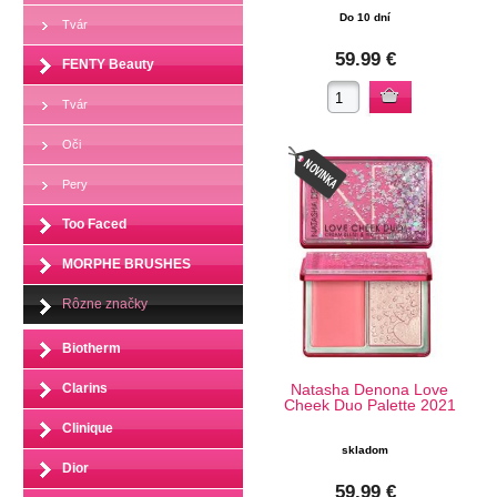
Do 10 dní
Tvár
59.99 €
FENTY Beauty
Tvár
Oči
Pery
Too Faced
MORPHE BRUSHES
Rôzne značky
Biotherm
Clarins
Natasha Denona Love
Cheek Duo Palette 2021
Clinique
skladom
Dior
59.99 €