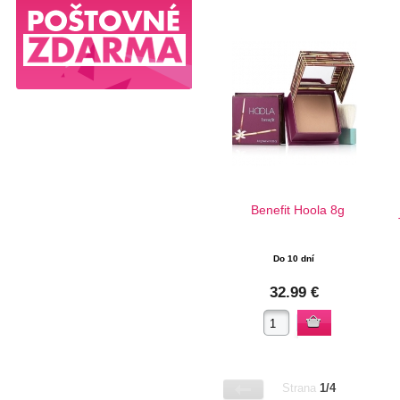
Benefit Hoola 8g
Do 10 dní
32.99 €
Strana
1/4