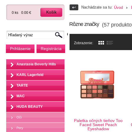
Nachádzate sa tu:
Úvod
Košík
0 ks
0.00 €
Rôzne značky
(57 produkto
Zobrazenie:
Prihlásenie
Registrácia
Anastasia Beverly Hills
KARL Lagerfeld
TARTE
MAC
HUDA BEAUTY
Oči
Paletka očných tieňov Too
Faced Sweet Peach
Pery
Eyeshadow