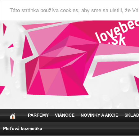
Táto stránka používa cookies, aby sme sa uistili, že 
PARFÉMY
VIANOCE
NOVINKY A AKCIE
SKLA
Pleťová kozmetika