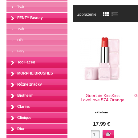
Tvár
Zobrazenie:
FENTY Beauty
Tvár
Oči
Pery
Too Faced
MORPHE BRUSHES
Rôzne značky
Guerlain KissKiss
G
Biotherm
LoveLove 574 Orange
Clarins
skladom
Clinique
17.99 €
Dior