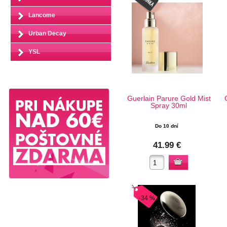
Lancome
Urban Decay
YSL
Guerlain Parure Gold Mist
Spray 30ml
Do 10 dní
41.99 €
-34 %