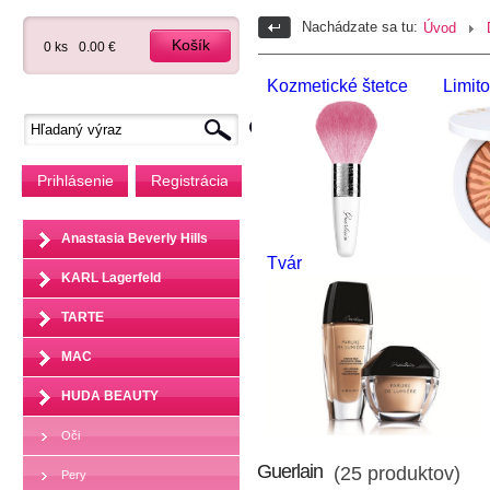
Nachádzate sa tu:
Úvod
Košík
0 ks
0.00 €
Kozmetické štetce
Limit
Prihlásenie
Registrácia
Anastasia Beverly Hills
Tvár
KARL Lagerfeld
TARTE
MAC
HUDA BEAUTY
Oči
Guerlain
(25 produktov)
Pery