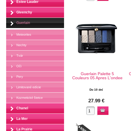
Estee Lauder
Givenchy
Guerlain
Meteorites
Nechty
Tvár
Oči
Guerlain Palette 5
G
Pery
Couleurs 05 Apres L'ondee
Limitované edície
Do 10 dní
Kozmetické štetce
27.99 €
Chanel
La Mer
La Prairie