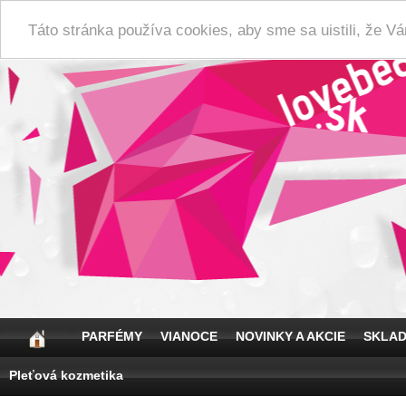
Táto stránka používa cookies, aby sme sa uistili, že 
PARFÉMY
VIANOCE
NOVINKY A AKCIE
SKLA
Pleťová kozmetika