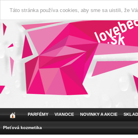
Táto stránka používa cookies, aby sme sa uistili, že 
PARFÉMY
VIANOCE
NOVINKY A AKCIE
SKLA
Pleťová kozmetika