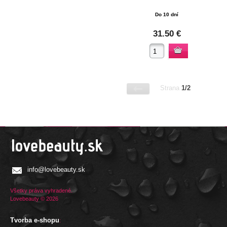
Do 10 dní
31.50 €
Strana
1/2
info@lovebeauty.sk
Všetky práva vyhradené.
Lovebeauty © 2026
Tvorba e-shopu
: