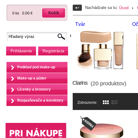
Nachádzate sa tu:
Úvod
Košík
0 ks
0.00 €
Tvár
Oč
Prihlásenie
Registrácia
Podklad pod make-up
Make-up a púder
Clarins
(20 produktov)
Lícenky a bronzery
Rozjasňovače a korektory
Zobrazenie: