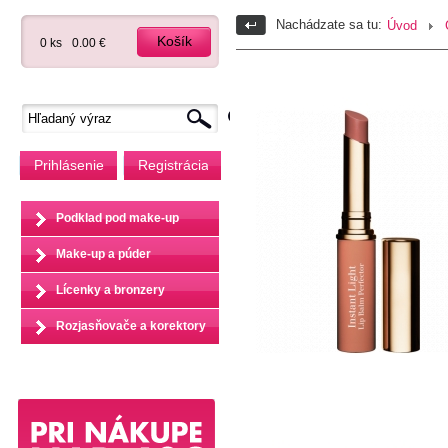
Nachádzate sa tu:
Úvod
Košík
0 ks
0.00 €
Prihlásenie
Registrácia
Podklad pod make-up
Make-up a púder
Lícenky a bronzery
Rozjasňovače a korektory