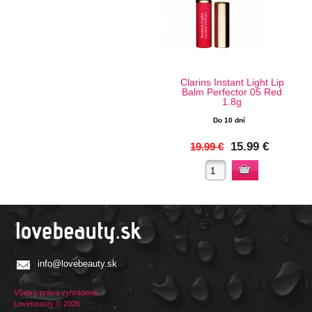
Clarins Instant Light Lip
Balm Perfector 05 Red
1.8g
Do 10 dní
15.99 €
19.99 €
info@lovebeauty.sk
Všetky práva vyhradené.
Lovebeauty © 2026