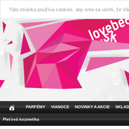
Táto stránka používa cookies, aby sme sa uistili, že 
PARFÉMY
VIANOCE
NOVINKY A AKCIE
SKLA
Pleťová kozmetika