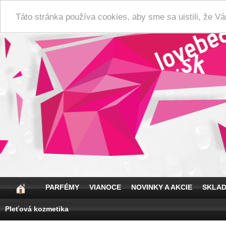
Táto stránka používa cookies, aby sme sa uistili, že 
PARFÉMY
VIANOCE
NOVINKY A AKCIE
SKLA
Pleťová kozmetika