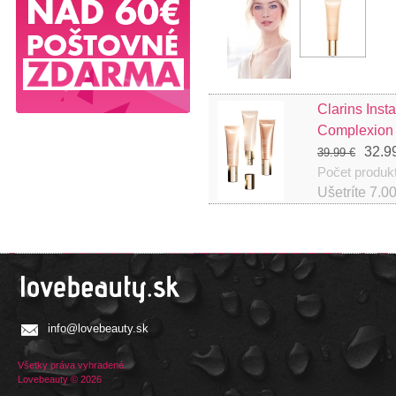
Clarins Inst
Complexion
32.9
39.99 €
Počet produk
Ušetríte
7.0
info@lovebeauty.sk
Všetky práva vyhradené.
Lovebeauty © 2026