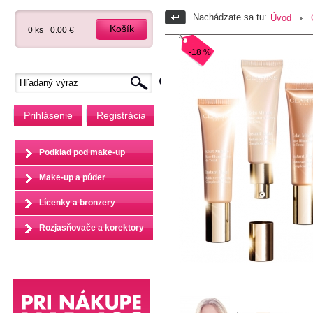
Nachádzate sa tu:
Úvod
Košík
0 ks
0.00 €
-18 %
Prihlásenie
Registrácia
Podklad pod make-up
Make-up a púder
Lícenky a bronzery
Rozjasňovače a korektory