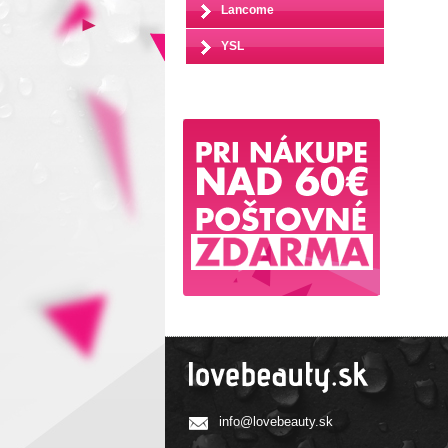
Lancome
YSL
info@lovebeauty.sk