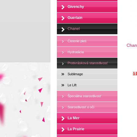
Givenchy
Guerlain
Chanel
Ćistenie pleti
Chane
Hydratácia
Protivrásková starostlivosť
11
Sublimage
Le Lift
Špeciálna starostlivosť
Starostlivosť o oči
La Mer
La Prairie