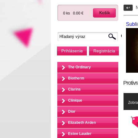
N
Košík
0 ks
0.00 €
Subl
Prihlásenie
Registrácia
The Ordinary
Biotherm
Protivr
Clarins
Clinique
Zobra
Dior
Elizabeth Arden
-
Estee Lauder