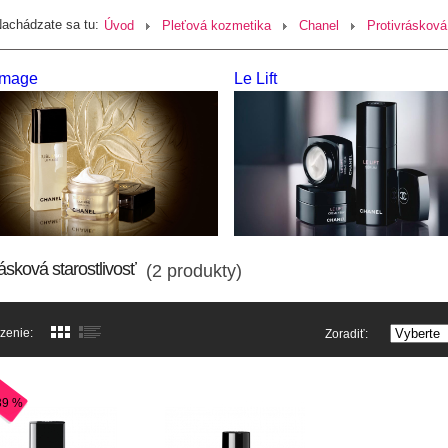
achádzate sa tu:
Úvod
Pleťová kozmetika
Chanel
Protivrásková 
image
Le Lift
ásková starostlivosť
(2 produkty)
zenie:
Zoradiť:
39 %