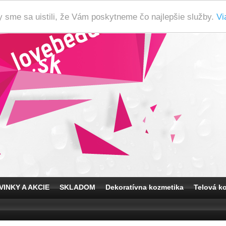
y sme sa uistili, že Vám poskytneme čo najlepšie služby.
Vi
VINKY A AKCIE
SKLADOM
Dekoratívna kozmetika
Telová k