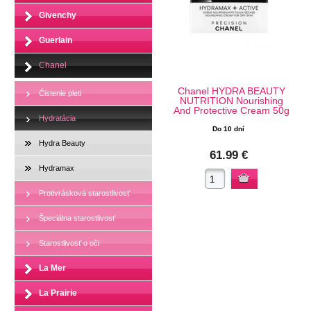
Givenchy
Guerlain
Chanel
Chanel HYDRA BEAUTY
Ćistenie pleti
NUTRITION Nourishing
And Protective Cream 50g
Hydratácia
Do 10 dní
Hydra Beauty
61.99 €
Hydramax
Protivrásková starostlivosť
Špeciálna starostlivosť
Starostlivosť o oči
La Mer
La Prairie