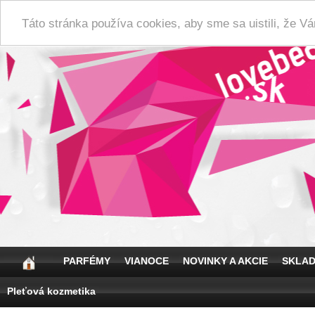
Táto stránka používa cookies, aby sme sa uistili, že 
PARFÉMY
VIANOCE
NOVINKY A AKCIE
SKLA
Pleťová kozmetika