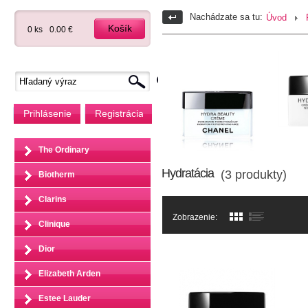
Nachádzate sa tu:
Úvod
Košík
0 ks
0.00 €
Prihlásenie
Registrácia
The Ordinary
Hydratácia
(3 produkty)
Biotherm
Clarins
Zobrazenie:
Clinique
Dior
Elizabeth Arden
Estee Lauder