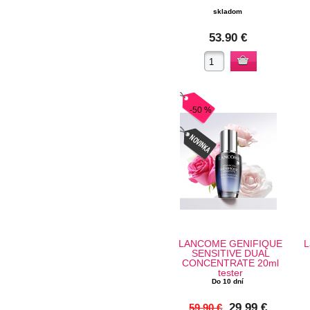
skladom
53.90 €
-50 %
LANCOME GENIFIQUE
L
SENSITIVE DUAL
CONCENTRATE 20ml
tester
Do 10 dní
29.99 €
59.90 €