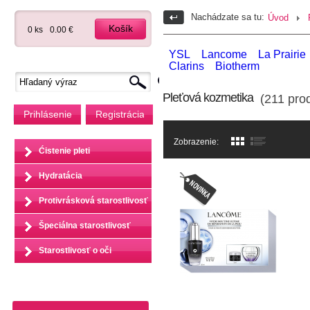
Nachádzate sa tu:
Úvod
Košík
0 ks
0.00 €
YSL
Lancome
La Prairie
Clarins
Biotherm
Pleťová kozmetika
(211 prod
Prihlásenie
Registrácia
Zobrazenie:
Ćistenie pleti
Hydratácia
Protivrásková starostlivosť
Špeciálna starostlivosť
Starostlivosť o oči