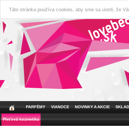
Táto stránka používa cookies, aby sme sa uistili, že 
PARFÉMY
VIANOCE
NOVINKY A AKCIE
SKLA
Pleťová kozmetika