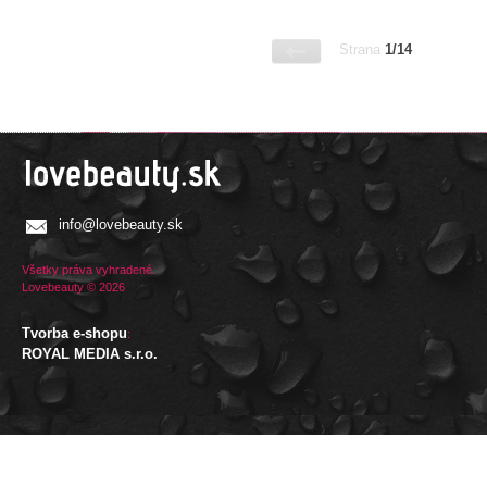
Strana
1/14
info@lovebeauty.sk
Všetky práva vyhradené.
Lovebeauty © 2026
Tvorba e-shopu
:
ROYAL MEDIA s.r.o.