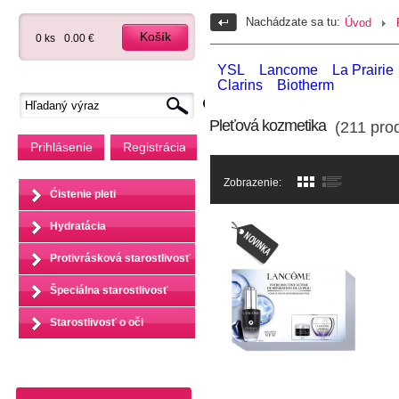
Nachádzate sa tu:
Úvod
Košík
0 ks
0.00 €
YSL
Lancome
La Prairie
Clarins
Biotherm
Pleťová kozmetika
(211 prod
Prihlásenie
Registrácia
Zobrazenie:
Ćistenie pleti
Hydratácia
Protivrásková starostlivosť
Špeciálna starostlivosť
Starostlivosť o oči