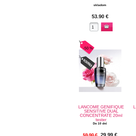
skladom
53.90 €
-50 %
LANCOME GENIFIQUE
L
SENSITIVE DUAL
CONCENTRATE 20ml
tester
Do 10 dní
29.99 €
59.90 €