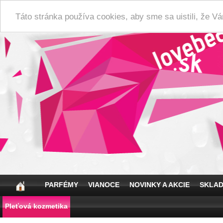
Táto stránka používa cookies, aby sme sa uistili, že 
PARFÉMY
VIANOCE
NOVINKY A AKCIE
SKLA
Pleťová kozmetika