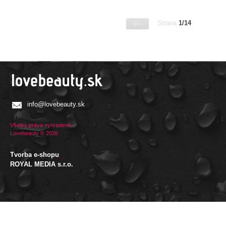
Strana
1/14
info@lovebeauty.sk
Všetky práva vyhradené.
Lovebeauty © 2026
Tvorba e-shopu
:
ROYAL MEDIA s.r.o.