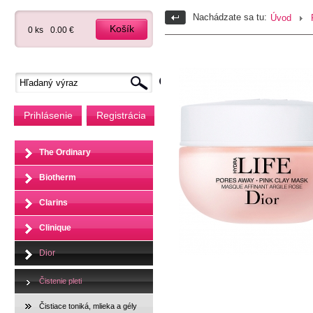
Nachádzate sa tu:
Úvod
Košík
0 ks
0.00 €
Prihlásenie
Registrácia
The Ordinary
Biotherm
Clarins
Clinique
Dior
Čistenie pleti
Čistiace toniká, mlieka a gély