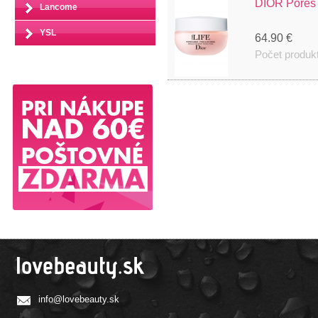
DIOR Pores 
Lancome
YSL
64.90 €
Počet produk
info@lovebeauty.sk