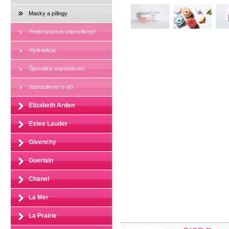
Masky a pílingy
Protivrásková starostlivosť
Hydratácia
Špeciálna starostlivosť
Starostlivosť o oči
Elizabeth Arden
Estee Lauder
Givenchy
Guerlain
Chanel
La Mer
La Prairie