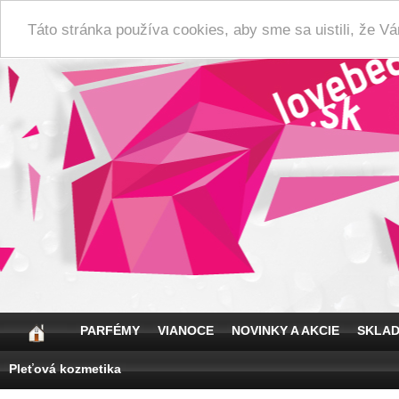
Táto stránka používa cookies, aby sme sa uistili, že 
PARFÉMY
VIANOCE
NOVINKY A AKCIE
SKLA
Pleťová kozmetika