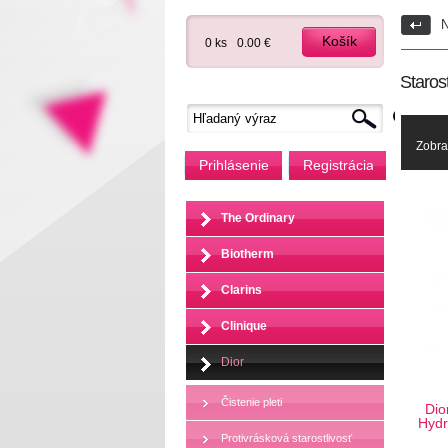
N
Košík
0 ks
0.00 €
Starost
Zobra
Prihlásenie
Registrácia
The Ordinary
Biotherm
Clarins
Clinique
Dior
Čistenie pleti
Dio
Hydr
Protivrásková starostlivosť