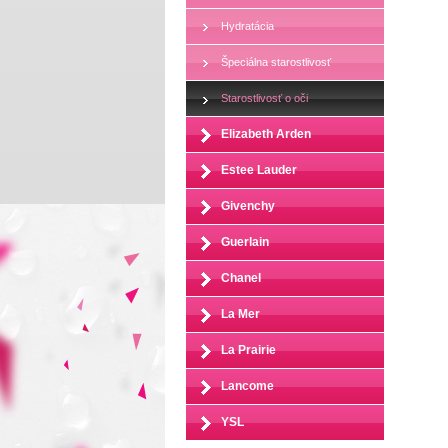
Hydratácia
Špeciálna starostlivosť
Starostlivosť o oči
Elizabeth Arden
Estee Lauder
Givenchy
Guerlain
Chanel
La Mer
La Prairie
Lancome
YSL