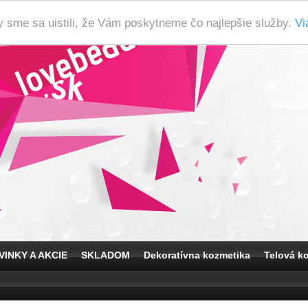
y sme sa uistili, že Vám poskytneme čo najlepšie služby.
Vi
VINKY A AKCIE
SKLADOM
Dekoratívna kozmetika
Telová k