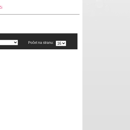
či
Počet na stranu: