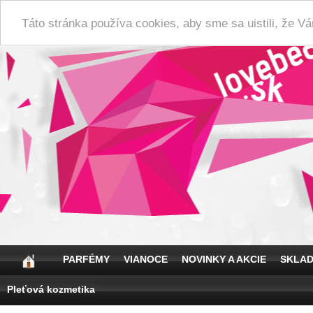
Táto stránka používa cookies, aby sme sa uistili, že 
PARFÉMY
VIANOCE
NOVINKY A AKCIE
SKLA
Pleťová kozmetika