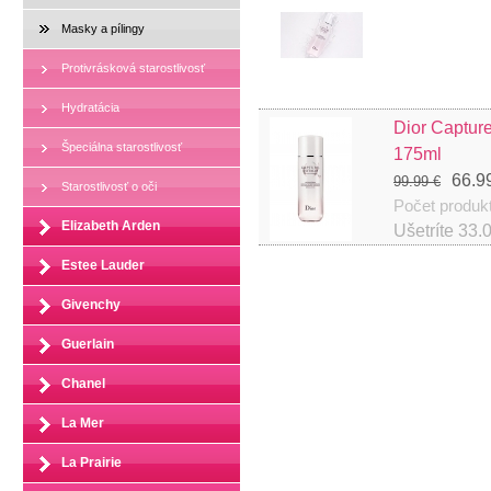
Masky a pílingy
Protivrásková starostlivosť
Hydratácia
Dior Capture
Špeciálna starostlivosť
175ml
66.9
99.99 €
Starostlivosť o oči
Počet produk
Elizabeth Arden
Ušetríte
33.
Estee Lauder
Givenchy
Guerlain
Chanel
La Mer
La Prairie