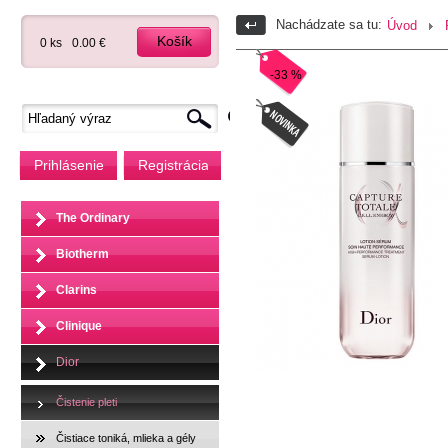
Nachádzate sa tu:
Úvod
Košík
0 ks
0.00 €
-33 %
Prihlásenie
Registrácia
The Ordinary
Biotherm
Clarins
Clinique
Dior
Čistenie pleti
Čistiace toniká, mlieka a gély