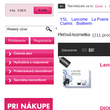
Nachádzate sa tu:
Úvod
Košík
0 ks
0.00 €
YSL
Lancome
La Prairie
Clarins
Biotherm
Pleťová kozmetika
(211 prod
Prihlásenie
Registrácia
Zobrazenie:
Čistenie pleti
Hydratácia a rozjasnenie
Lan
Protivrásková starostlivosť
Špeciálna starostlivosť
DIO