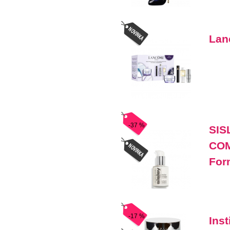
Lan
-37 %
SIS
COM
For
-17 %
Ins