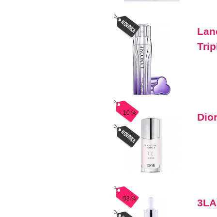
Lan
Tri
-10 %
Dio
-53 %
3LA