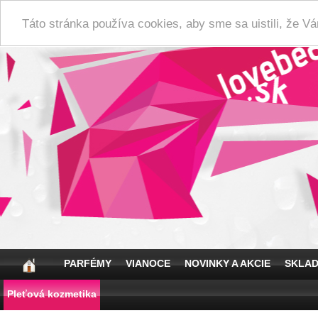
Táto stránka používa cookies, aby sme sa uistili, že 
PARFÉMY
VIANOCE
NOVINKY A AKCIE
SKLA
Pleťová kozmetika