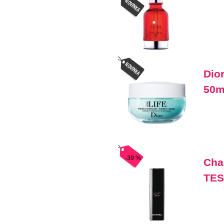
Dio
50m
-39 %
Cha
TE