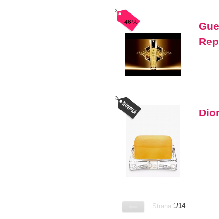
-46 %
Guer
Rep
Dio
Strana
1/14