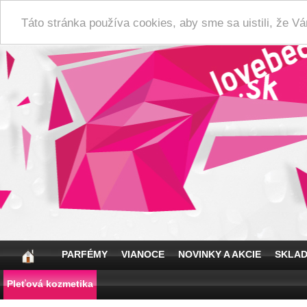
Táto stránka používa cookies, aby sme sa uistili, že 
PARFÉMY
VIANOCE
NOVINKY A AKCIE
SKLA
Pleťová kozmetika