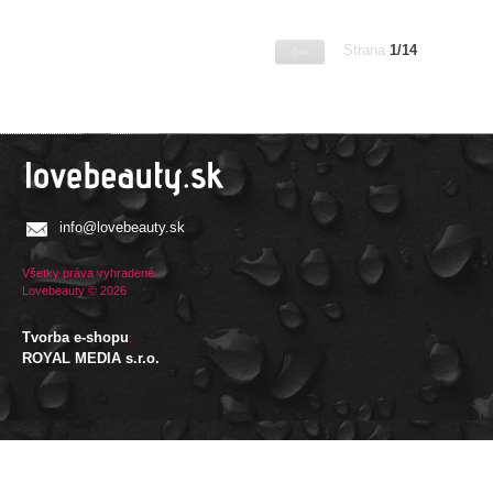
Strana
1/14
info@lovebeauty.sk
Všetky práva vyhradené.
Lovebeauty © 2026
Tvorba e-shopu
:
ROYAL MEDIA s.r.o.