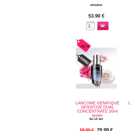
skladom
53.90 €
-50 %
LANCOME GENIFIQUE
L
SENSITIVE DUAL
CONCENTRATE 20ml
tester
Do 10 dní
29.99 €
59.90 €