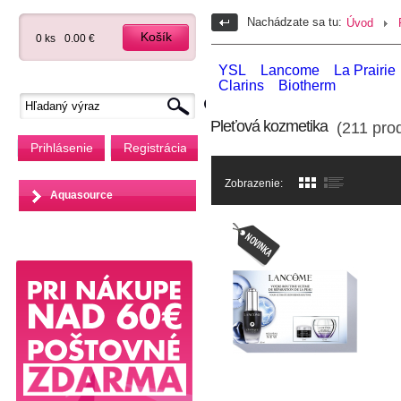
Nachádzate sa tu:
Úvod
Košík
0 ks
0.00 €
YSL
Lancome
La Prairie
Clarins
Biotherm
Pleťová kozmetika
(211 prod
Prihlásenie
Registrácia
Zobrazenie:
Aquasource