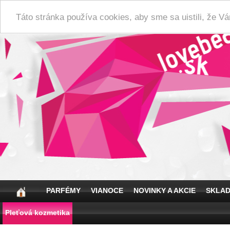
Táto stránka používa cookies, aby sme sa uistili, že 
PARFÉMY
VIANOCE
NOVINKY A AKCIE
SKLA
Pleťová kozmetika