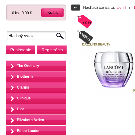
Nachádzate sa tu:
Úvod
Košík
0 ks
0.00 €
-33 %
Prihlásenie
Registrácia
The Ordinary
Biotherm
Clarins
Clinique
Dior
Elizabeth Arden
Estee Lauder