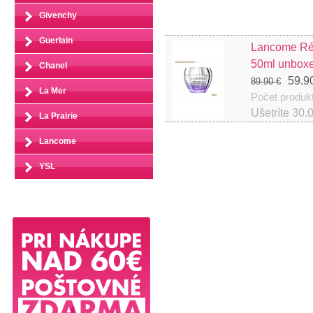
Givenchy
Guerlain
Lancome Ré
50ml unbox
Chanel
59.9
89.90 €
La Mer
Počet produk
Ušetríte
30.
La Prairie
Lancome
YSL