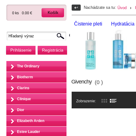
Nachádzate sa tu:
Úvod
Košík
0 ks
0.00 €
Čistenie pleti
Hydratácia 
Prihlásenie
Registrácia
The Ordinary
Biotherm
Givenchy
(0 )
Clarins
Clinique
Zobrazenie:
Dior
Elizabeth Arden
Estee Lauder