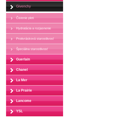
Givenchy
Čistenie pleti
Hydratácia a rozjasnenie
Protivrásková starostlivosť
Špeciálna starostlivosť
Guerlain
Chanel
La Mer
La Prairie
Lancome
YSL