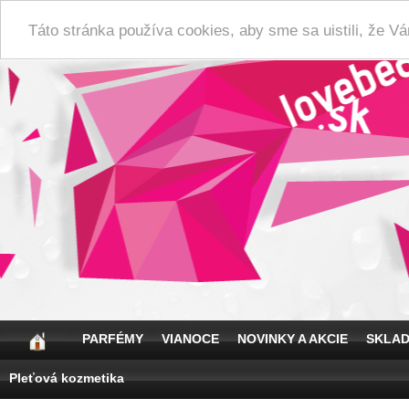
Táto stránka používa cookies, aby sme sa uistili, že 
PARFÉMY
VIANOCE
NOVINKY A AKCIE
SKLA
Pleťová kozmetika