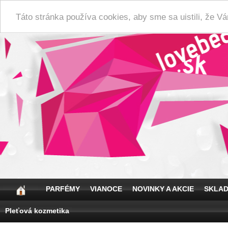
Táto stránka používa cookies, aby sme sa uistili, že 
PARFÉMY
VIANOCE
NOVINKY A AKCIE
SKLA
Pleťová kozmetika