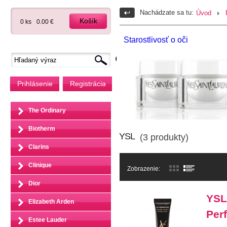
Nachádzate sa tu:
Úvod
Košík
0 ks
0.00 €
Starostlivosť o oči
Prihlásenie
Registrácia
The Ordinary
Biotherm
YSL
(3 produkty)
Clarins
Clinique
Zobrazenie:
Dior
YSL
Elizabeth Arden
Per
Estee Lauder