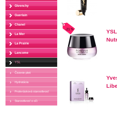
Givenchy
Guerlain
Chanel
-21 %
YSL
La Mer
Nut
La Prairie
Lancome
YSL
Čistenie pleti
Yve
Hydratácia
Lib
Protivrásková starostlivosť
Starostlivosť o oči