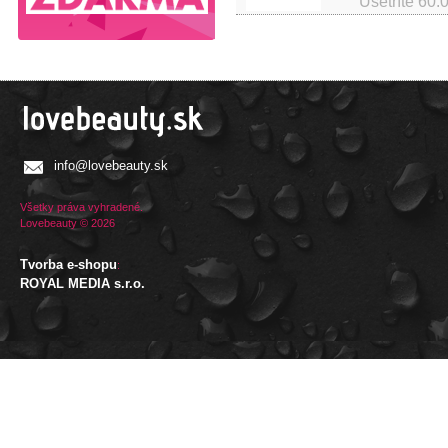
Ušetríte
60.
info@lovebeauty.sk
Všetky práva vyhradené.
Lovebeauty © 2026
Tvorba e-shopu
:
ROYAL MEDIA s.r.o.