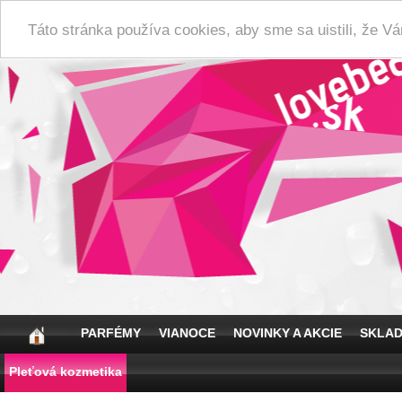
Táto stránka používa cookies, aby sme sa uistili, že 
PARFÉMY
VIANOCE
NOVINKY A AKCIE
SKLA
Pleťová kozmetika