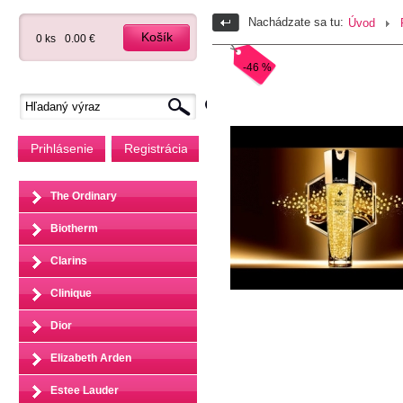
Nachádzate sa tu:
Úvod
Košík
0 ks
0.00 €
-46 %
Prihlásenie
Registrácia
The Ordinary
Biotherm
Clarins
Clinique
Dior
Elizabeth Arden
Estee Lauder