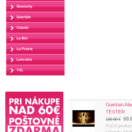
Givenchy
Guerlain
Chanel
La Mer
La Prairie
Lancome
YSL
Guerlain Ab
TESTER
69.
130.00 €
Počet produk