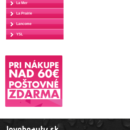
La Mer
La Prairie
Lancome
YSL