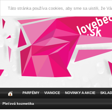
Táto stránka používa cookies, aby sme sa uistili, že 
PARFÉMY
VIANOCE
NOVINKY A AKCIE
SKLA
Pleťová kozmetika