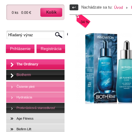
Nachádzate sa tu:
Úvod
Košík
0 ks
0.00 €
-34 %
Prihlásenie
Registrácia
The Ordinary
Biotherm
Čistenie pleti
Hydratácia
Protivrásková starostlivosť
Age Fitness
Biofirm Lift