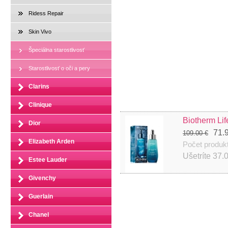
Ridess Repair
Skin Vivo
Špeciálna starostlivosť
Starostlivosť o oči a pery
Clarins
Clinique
Biotherm Lif
Dior
71.
109.00 €
Elizabeth Arden
Počet produk
Ušetríte
37.
Estee Lauder
Givenchy
Guerlain
Chanel