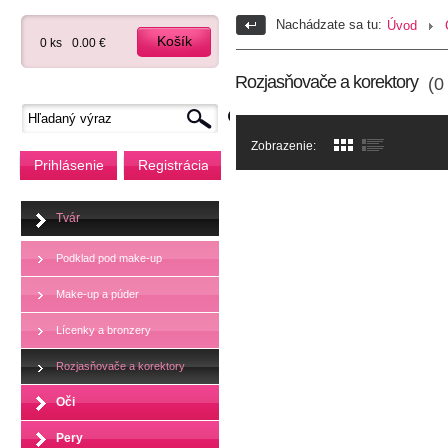
Nachádzate sa tu:
Úvod
Košík
0 ks
0.00 €
Rozjasňovače a korektory
(0 
Zobrazenie:
Prihlásenie
Registrácia
Tvár
Podklad pod make-up
Make-up a púder
Lícenky a bronzery
Rozjasňovače a korektory
Oči
Pery