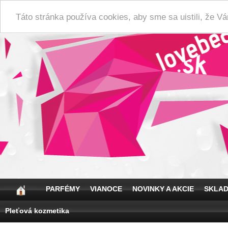
Táto stránka používa cookies, aby sme sa uistili, že 
PARFÉMY
VIANOCE
NOVINKY A AKCIE
SKLA
Pleťová kozmetika