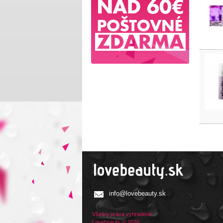
info@lovebeauty.sk
Všetky práva vyhradené.
Lovebeauty © 2026