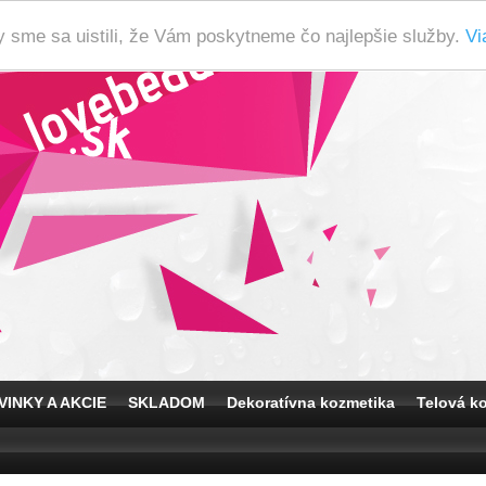
y sme sa uistili, že Vám poskytneme čo najlepšie služby.
Vi
VINKY A AKCIE
SKLADOM
Dekoratívna kozmetika
Telová k