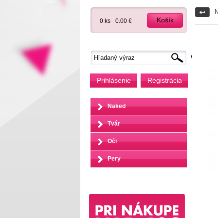
N
Košík
0 ks
0.00 €
Prihlásenie
Registrácia
Naked
Tvár
Oči
Pery