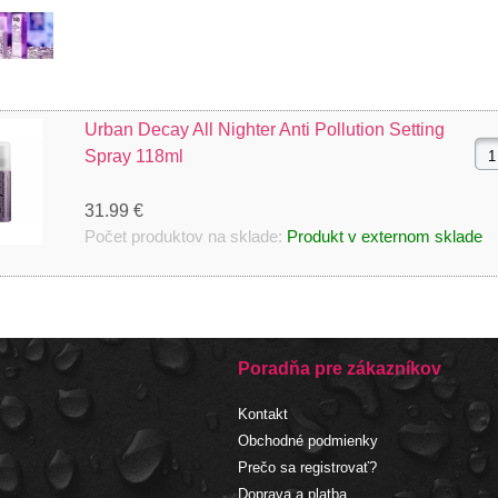
Urban Decay All Nighter Anti Pollution Setting
Spray 118ml
31.99 €
Počet produktov na sklade:
Produkt v externom sklade
Poradňa pre zákazníkov
Kontakt
Obchodné podmienky
Prečo sa registrovať?
Doprava a platba