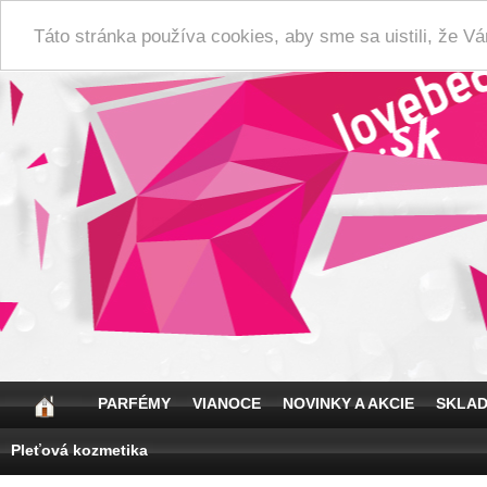
Táto stránka používa cookies, aby sme sa uistili, že 
PARFÉMY
VIANOCE
NOVINKY A AKCIE
SKLA
Pleťová kozmetika