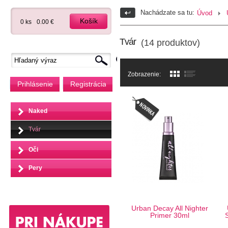
Nachádzate sa tu:
Úvod
Košík
0 ks
0.00 €
Tvár
(14 produktov)
Zobrazenie:
Prihlásenie
Registrácia
Naked
Tvár
Oči
Pery
Urban Decay All Nighter
Primer 30ml