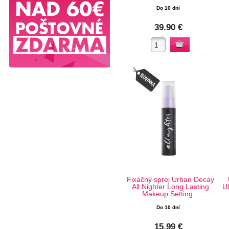
Do 10 dní
39.90 €
Fixačný sprej Urban Decay
All Nighter Long Lasting
U
Makeup Setting...
Do 10 dní
15.99 €