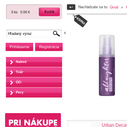
Nachádzate sa tu:
Úvod
Košík
0 ks
0.00 €
Prihlásenie
Registrácia
Naked
Tvár
Oči
Pery
Urban Decay