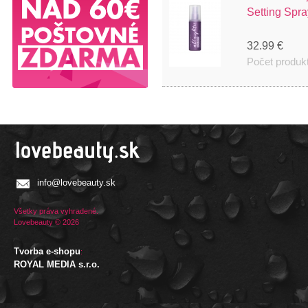
Setting Spr
32.99 €
Počet produk
info@lovebeauty.sk
Všetky práva vyhradené.
Lovebeauty © 2026
Tvorba e-shopu
:
ROYAL MEDIA s.r.o.