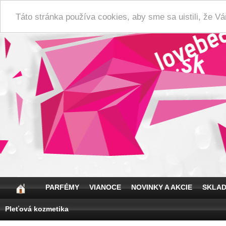
Táto stránka používa cookies, aby sme sa uistili, že 
PARFÉMY
VIANOCE
NOVINKY A AKCIE
SKLA
Pleťová kozmetika