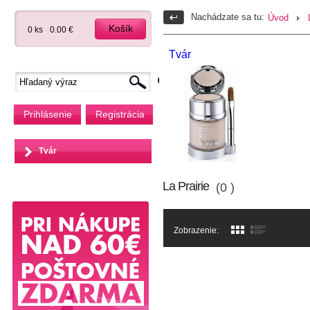
Nachádzate sa tu:
Úvod
Košík
0 ks
0.00 €
Tvár
Prihlásenie
Registrácia
Tvár
La Prairie
(0 )
Zobrazenie: