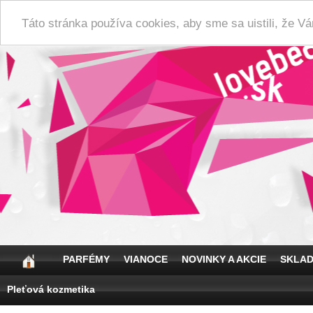
Táto stránka používa cookies, aby sme sa uistili, že 
PARFÉMY
VIANOCE
NOVINKY A AKCIE
SKLA
Pleťová kozmetika