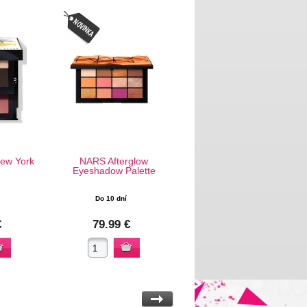
ew York
NARS Afterglow
Eyeshadow Palette
Do 10 dní
€
79.99 €