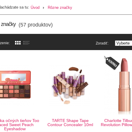
achádzate sa tu:
Úvod
Rôzne značky
 značky
(57 produktov)
zenie:
Zoradiť:
tka očných tieňov Too
TARTE Shape Tape
Charlotte Tilbu
aced Sweet Peach
Contour Concealer 10ml
Revolution Pillow
Eyeshadow