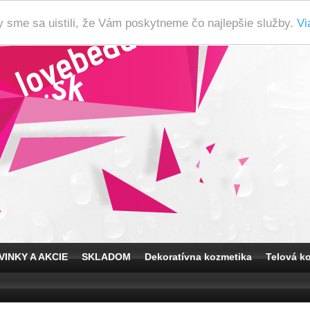
y sme sa uistili, že Vám poskytneme čo najlepšie služby.
Vi
VINKY A AKCIE
SKLADOM
Dekoratívna kozmetika
Telová k