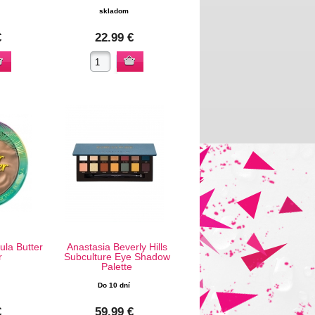
skladom
€
22.99 €
ula Butter
Anastasia Beverly Hills
r
Subculture Eye Shadow
Palette
Do 10 dní
€
59.99 €