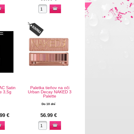
AC Satin
Paletka tieňov na oči
ve 3,5g
Urban Decay NAKED 3
Palette
Do 10 dní
99 €
56.99 €