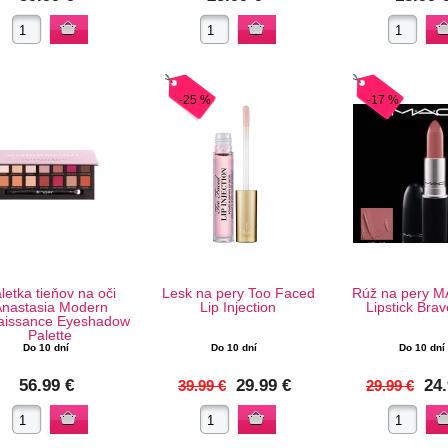
-25 %
-17 %
letka tieňov na oči
Lesk na pery Too Faced
Rúž na pery M
nastasia Modern
Lip Injection
Lipstick Bra
aissance Eyeshadow
Palette
Do 10 dní
Do 10 dní
Do 10 dní
56.99 €
29.99 €
24.
39.99 €
29.99 €