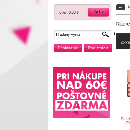
N
Košík
0 ks
0.00 €
Rôzne
Zobra
Prihlásenie
Registrácia
Pale
F