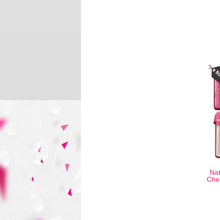
Na
Che