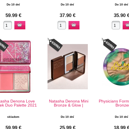
Do 10 dní
Do 10 dní
Do 10 dní
59.99 €
37.90 €
35.90 
tasha Denona Love
Natasha Denona Mini
Physicians Form
ek Duo Palette 2021
Bronze & Glow |
Bronze
skladom
Do 10 dní
Do 10 dní
59.99 €
25.99 €
18.99 