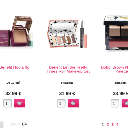
Benefit Hoola 8g
Benefit Let the Pretty
Bobbi Brown N
Times Roll Make-up Set
Palette
Do 10 dní
skladom
skladom
32.99 €
31.99 €
33.99 
Strana
1/4
1
2
3
4