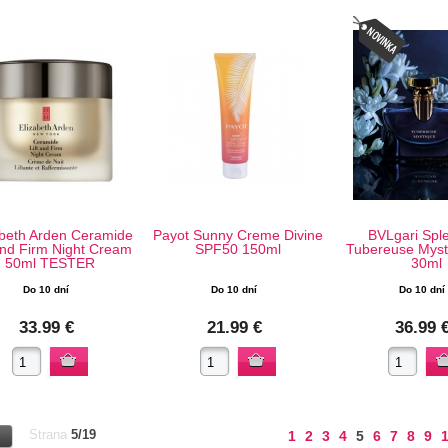
abeth Arden Ceramide
Payot Sunny Creme Divine
BVLgari Spl
 and Firm Night Cream
SPF50 150ml
Tubereuse Myst
50ml TESTER
30ml
Do 10 dní
Do 10 dní
Do 10 dní
33.99 €
21.99 €
36.99 
Strana
5/19
1
2
3
4
5
6
7
8
9