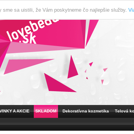
y sme sa uistili, že Vám poskytneme čo najlepšie služby.
Vi
VINKY A AKCIE
SKLADOM
Dekoratívna kozmetika
Telová k