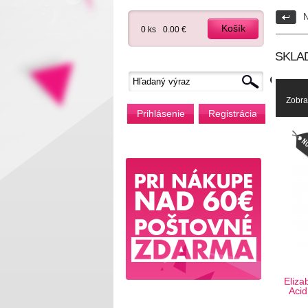
N
Košík
0 ks
0.00 €
SKLA
Zobra
Prihlásenie
Registrácia
Eliza
Aci