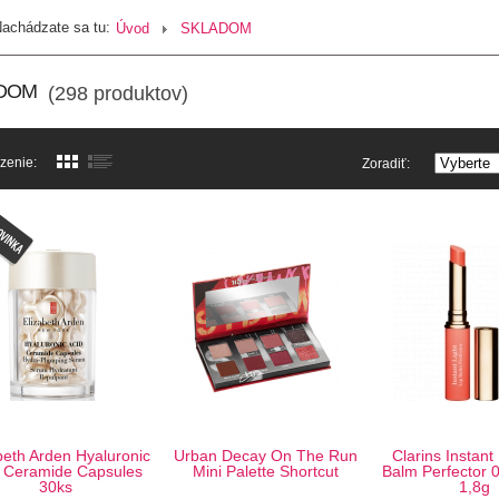
achádzate sa tu:
Úvod
SKLADOM
DOM
(298 produktov)
zenie:
Zoradiť:
beth Arden Hyaluronic
Urban Decay On The Run
Clarins Instant 
d Ceramide Capsules
Mini Palette Shortcut
Balm Perfector 
30ks
1,8g