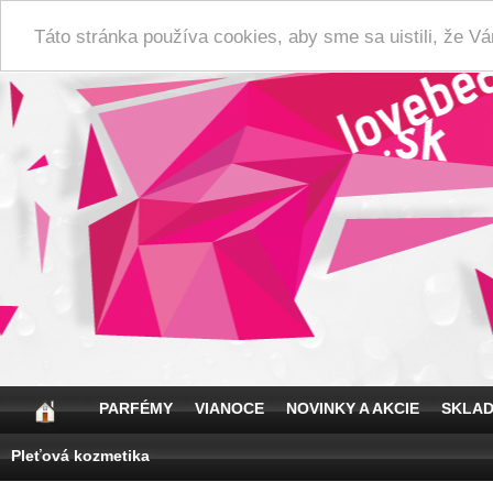
Táto stránka používa cookies, aby sme sa uistili, že 
PARFÉMY
VIANOCE
NOVINKY A AKCIE
SKLA
Pleťová kozmetika