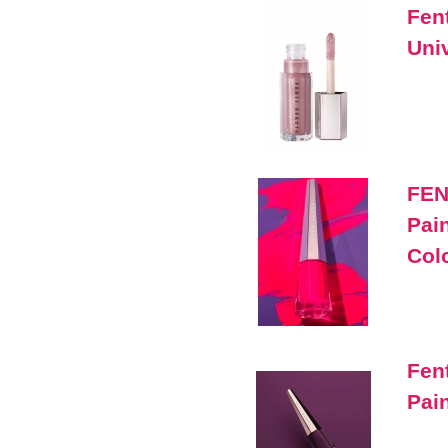
Fen
Uni
FEN
Pai
Col
Fen
Pai