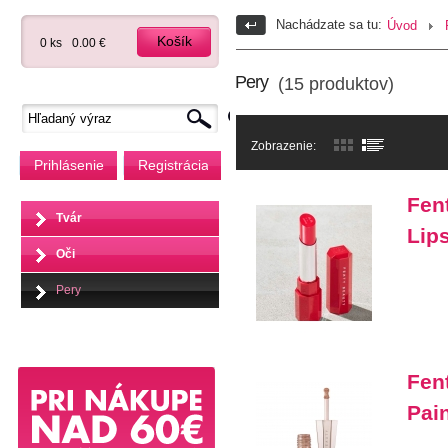
Nachádzate sa tu:
Úvod
Košík
0 ks
0.00 €
Pery
(15 produktov)
Zobrazenie:
Prihlásenie
Registrácia
Fen
Tvár
Lips
Oči
Pery
Fen
Pai