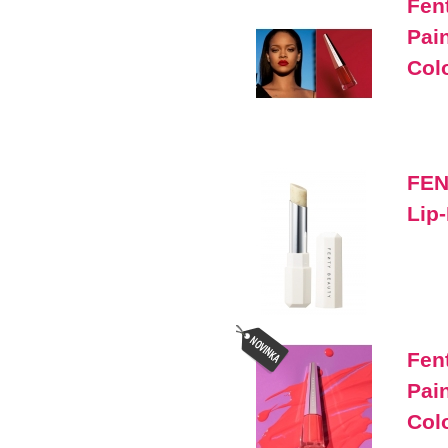
Fen
Pai
Col
FEN
Lip
Fen
Pai
Col