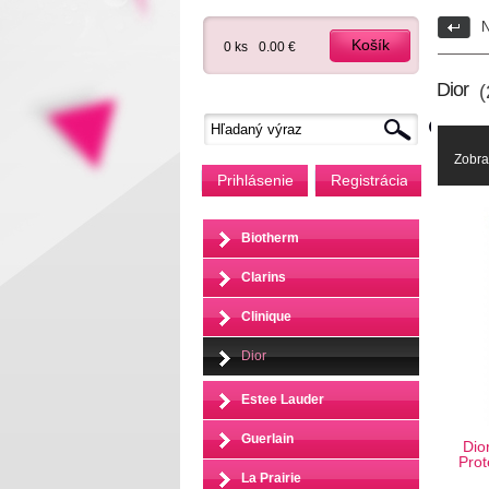
N
Košík
0 ks
0.00 €
Dior
(2
Zobra
Prihlásenie
Registrácia
Biotherm
Clarins
Clinique
Dior
Estee Lauder
Guerlain
Dio
Prot
La Prairie