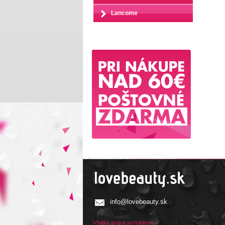
Lancome
info@lovebeauty.sk
Všetky práva vyhradené.