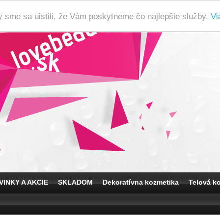
y sme sa uistili, že Vám poskytneme čo najlepšie služby.
Vi
VINKY A AKCIE
SKLADOM
Dekoratívna kozmetika
Telová k