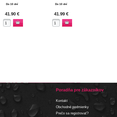
Do 10 dní
Do 10 dní
41.90 €
41.99 €
Poradňa pre zákazníkov
Kontakt
Obchodné podmienky
Prečo sa registrovať?