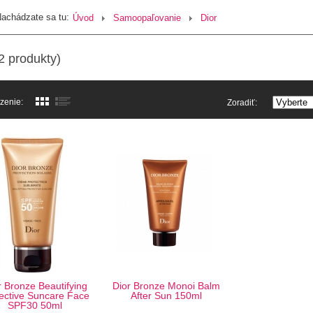
achádzate sa tu:
Úvod
Samoopaľovanie
Dior
 produkty)
zenie:
Zoradiť:
r Bronze Beautifying
Dior Bronze Monoi Balm
ective Suncare Face
After Sun 150ml
SPF30 50ml