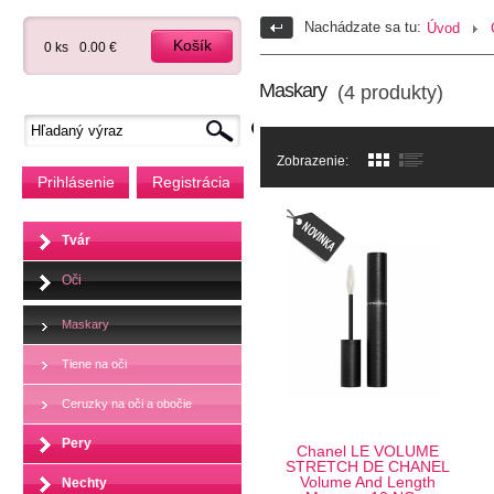
Nachádzate sa tu:
Úvod
Košík
0 ks
0.00 €
Maskary
(4 produkty)
Zobrazenie:
Prihlásenie
Registrácia
Tvár
Oči
Maskary
Tiene na oči
Ceruzky na oči a obočie
Pery
Chanel LE VOLUME
STRETCH DE CHANEL
Volume And Length
Nechty