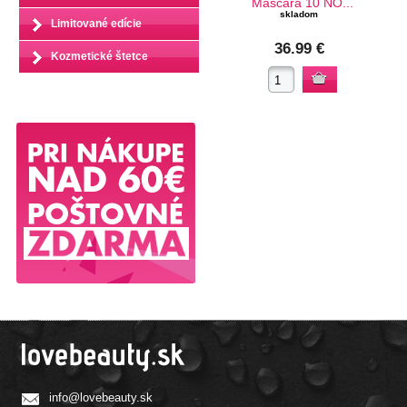
Mascara 10 NO...
skladom
Limitované edície
36.99 €
Kozmetické štetce
info@lovebeauty.sk