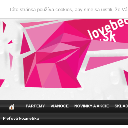
Táto stránka používa cookies, aby sme sa uistili, že 
PARFÉMY
VIANOCE
NOVINKY A AKCIE
SKLA
Pleťová kozmetika