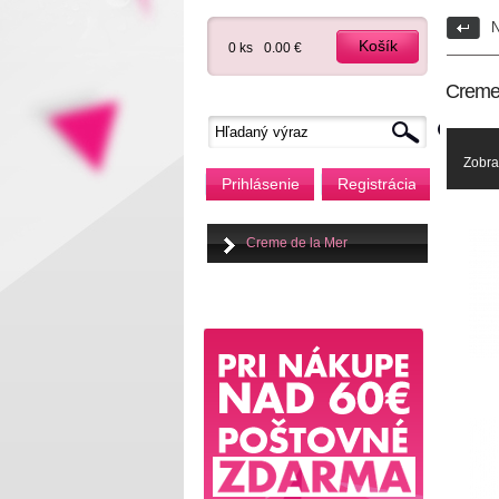
N
Košík
0 ks
0.00 €
Creme 
Zobra
Prihlásenie
Registrácia
Creme de la Mer