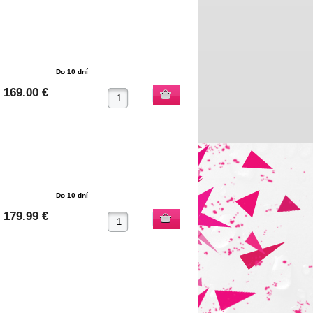
Do 10 dní
169.00 €
Do 10 dní
179.99 €