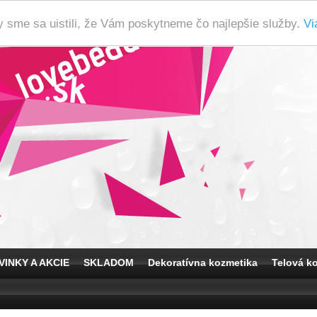
y sme sa uistili, že Vám poskytneme čo najlepšie služby.
Vi
VINKY A AKCIE
SKLADOM
Dekoratívna kozmetika
Telová k