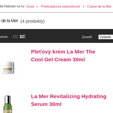
achádzate sa tu:
Úvod
Protivrásková starostlivosť
Creme de la Mer
de la Mer
(4 produkty)
zenie:
Zoradiť:
Pleťový krém La Mer The
Cool Gel Cream 30ml
La Mer Revitalizing Hydrating
Serum 30ml