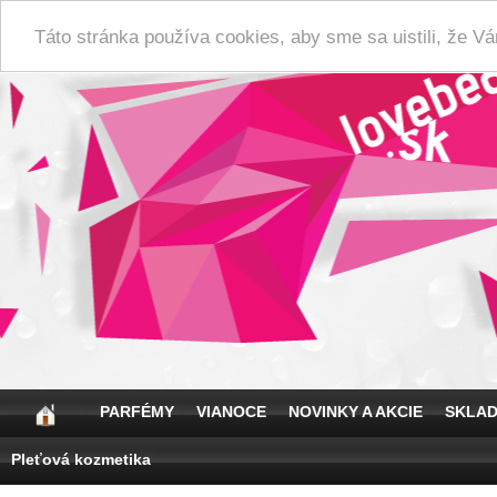
Táto stránka používa cookies, aby sme sa uistili, že 
PARFÉMY
VIANOCE
NOVINKY A AKCIE
SKLA
Pleťová kozmetika