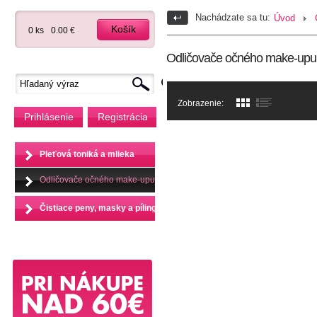
Nachádzate sa tu:
Úvod
Košík
0 ks
0.00 €
Odličovače očného make-upu
Zobrazenie:
Prihlásenie
Registrácia
Pleťová toniká a mlieka
Odličovače očného make-upu
Čistiace peny, masky a pílingy