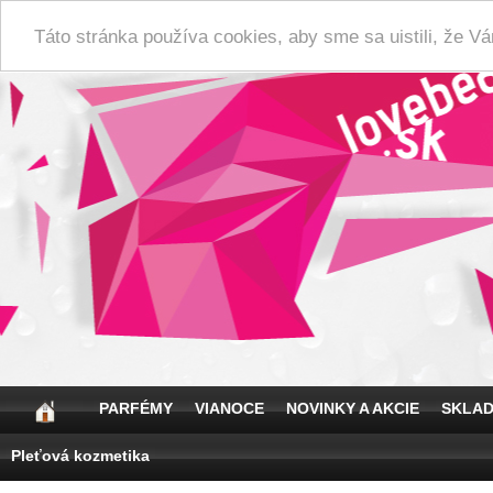
Táto stránka používa cookies, aby sme sa uistili, že 
PARFÉMY
VIANOCE
NOVINKY A AKCIE
SKLA
Pleťová kozmetika