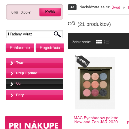
Nachádzate sa tu:
Úvod
Košík
0 ks
0.00 €
Oči
(21 produktov)
Zobrazenie:
Prihlásenie
Registrácia
Tvár
Prep + prime
Oči
Pery
MAC Eyeshadow palette
Now and Zen JAR 2020
p