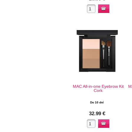
MAC All-in-one Eyebrow Kit
M
Cork
Do 10 dní
32.99 €