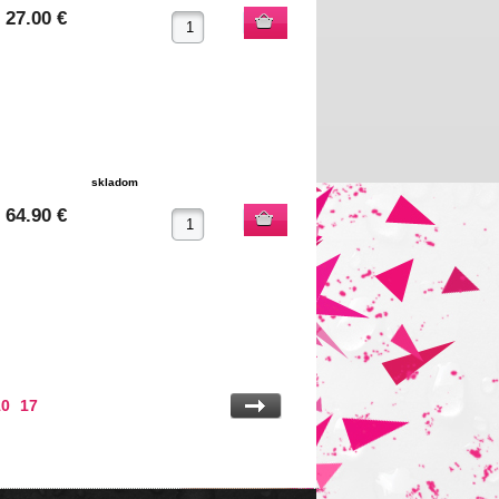
27.00 €
skladom
64.90 €
10
17