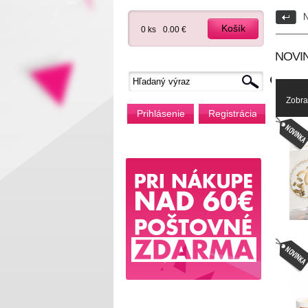
N
Košík
0 ks
0.00 €
NOVIN
Zobra
Prihlásenie
Registrácia