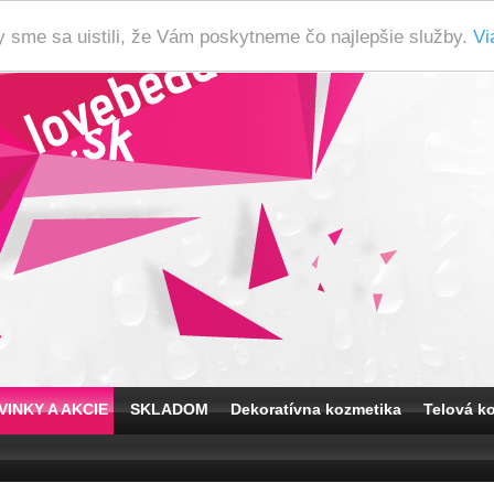
y sme sa uistili, že Vám poskytneme čo najlepšie služby.
Vi
VINKY A AKCIE
SKLADOM
Dekoratívna kozmetika
Telová k