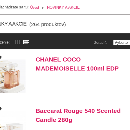
achádzate sa tu:
Úvod
NOVINKY A AKCIE
KY A AKCIE
(264 produktov)
zenie:
Zoradiť:
CHANEL COCO
MADEMOISELLE 100ml EDP
Baccarat Rouge 540 Scented
Candle 280g