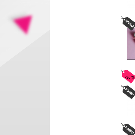
-36 %