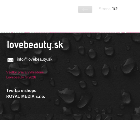
Strana
1/2
info@lovebeauty.sk
Všetky práva vyhradené.
Lovebeauty © 2026
Tvorba e-shopu
:
ROYAL MEDIA s.r.o.