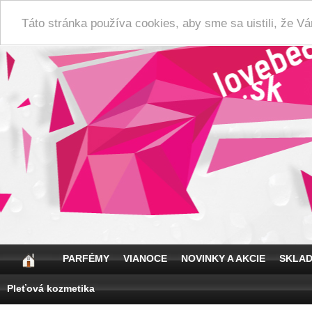
Táto stránka používa cookies, aby sme sa uistili, že 
PARFÉMY
VIANOCE
NOVINKY A AKCIE
SKLA
Pleťová kozmetika