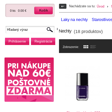
Nachádzate sa tu:
Úvod
Košík
0 ks
0.00 €
Laky na nechty
Starostlivo
Nechty
(18 produktov)
Prihlásenie
Registrácia
Zobrazenie: