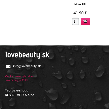
Do 10 dní
41.90 €
info@lovebeauty.sk
Všetky práva vyhradené.
Lovebeauty © 2026
Tvorba e-shopu
:
ROYAL MEDIA s.r.o.