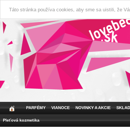
Táto stránka používa cookies, aby sme sa uistili, že 
PARFÉMY
VIANOCE
NOVINKY A AKCIE
SKLA
Pleťová kozmetika