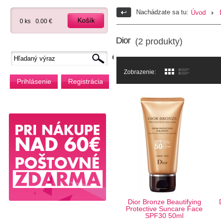
Nachádzate sa tu:
Úvod
Košík
0 ks
0.00 €
Dior
(2 produkty)
Zobrazenie:
Prihlásenie
Registrácia
Dior Bronze Beautifying
Protective Suncare Face
SPF30 50ml