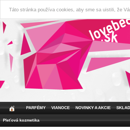
Táto stránka používa cookies, aby sme sa uistili, že 
PARFÉMY
VIANOCE
NOVINKY A AKCIE
SKLA
Pleťová kozmetika