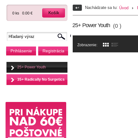
Nachádzate sa tu:
Úvod
Košík
0 ks
0.00 €
25+ Power Youth
(0 )
Zobrazenie:
Prihlásenie
Registrácia
25+ Power Youth
35+ Radically No Surgetics