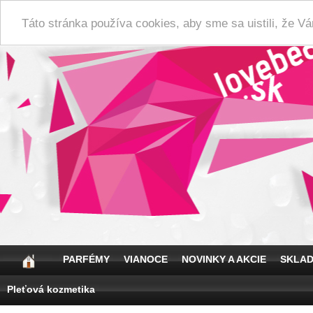
Táto stránka používa cookies, aby sme sa uistili, že 
PARFÉMY
VIANOCE
NOVINKY A AKCIE
SKLA
Pleťová kozmetika