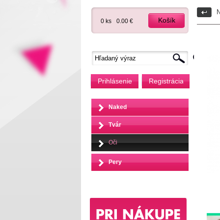
N
Košík
0 ks
0.00 €
Prihlásenie
Registrácia
Naked
Tvár
Oči
Pery