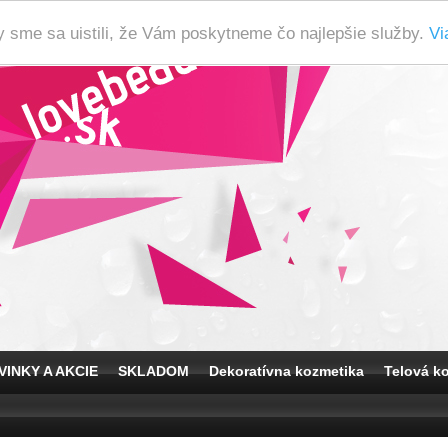
y sme sa uistili, že Vám poskytneme čo najlepšie služby.
Vi
VINKY A AKCIE
SKLADOM
Dekoratívna kozmetika
Telová k