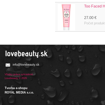
Too Faced 
27.00 €
Počet produk
info@lovebeauty.sk
Všetky práva vyhradené.
Lovebeauty © 2026
Tvorba e-shopu
:
ROYAL MEDIA s.r.o.