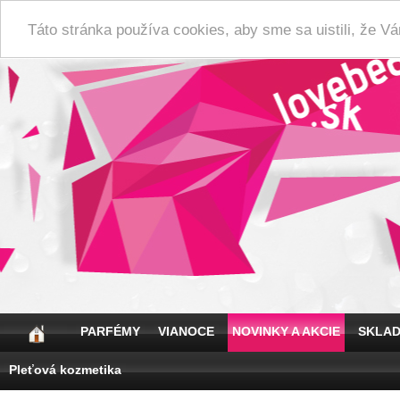
Táto stránka používa cookies, aby sme sa uistili, že 
PARFÉMY
VIANOCE
NOVINKY A AKCIE
SKLA
Pleťová kozmetika